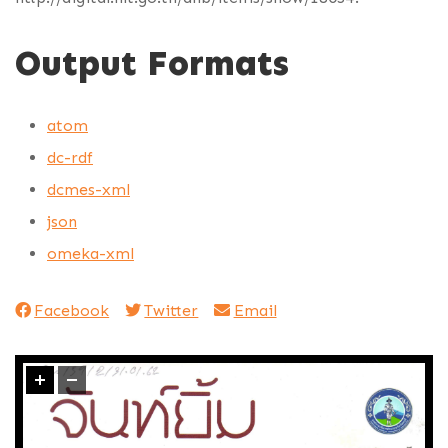
Output Formats
atom
dc-rdf
dcmes-xml
json
omeka-xml
Facebook
Twitter
Email