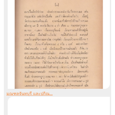
มณฑลจันทบุรี และปกิณ...