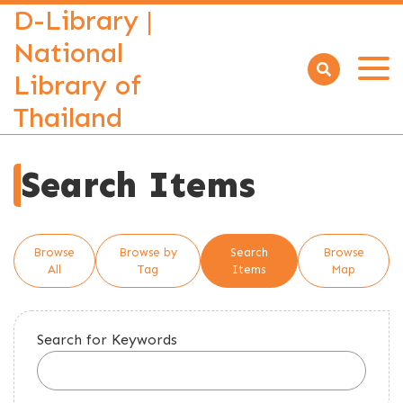
D-Library |
National
Library of
Open
menu
Thailand
Search Items
Browse
Browse by
Search
Browse
All
Tag
Items
Map
Search for Keywords