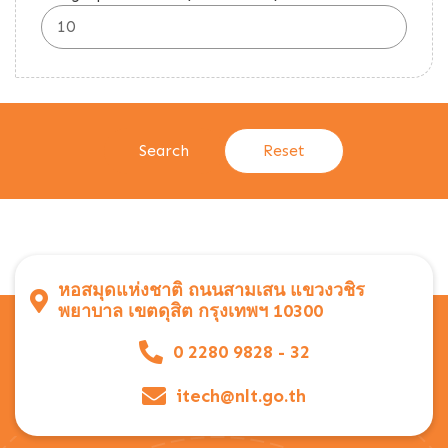
หอสมุดแห่งชาติ ถนนสามเสน แขวงวชิร
พยาบาล เขตดุสิต กรุงเทพฯ 10300
0 2280 9828 - 32
itech@nlt.go.th