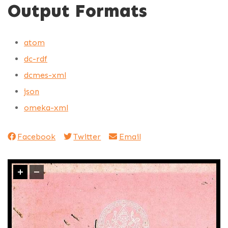
Output Formats
atom
dc-rdf
dcmes-xml
json
omeka-xml
Facebook
Twitter
Email