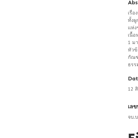
Abs
เรื่
ทั้ง
แห่ง
เนื้
1 มา
หัวข
กัณฑ
ธรรม
Dat
12 
เลข
จบ.บ
F