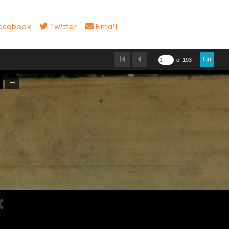
acebook
Twitter
Email
Go
of 193