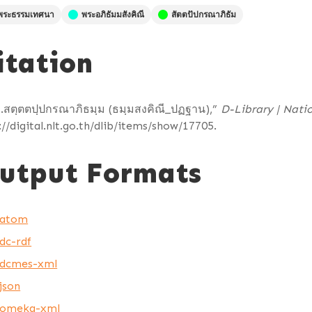
พระธรรมเทศนา
พระอภิธัมมสังคิณี
สัตตปัปกรณาภิธัม
itation
.สตฺตตปฺปกรณาภิธมฺม (ธมฺมสงคิณี_ปฏฐาน),”
D-Library | Nati
://digital.nlt.go.th/dlib/items/show/17705
.
utput Formats
atom
dc-rdf
dcmes-xml
json
omeka-xml