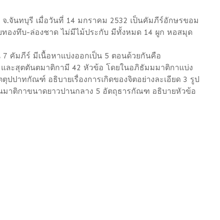
่ จ.จันทบุรี เมื่อวันที่ 14 มกราคม 2532 เป็นคัมภีร์อักษรขอม
ับทองทึบ-ล่องชาด ไม่มีไม้ประกับ มีทั้งหมด 14 ผูก หอสมุด
น 7 คัมภีร์ มีเนื้อหาแบ่งออกเป็น 5 ตอนด้วยกันคือ
อ และสุตตันตมาติกามี 42 หัวข้อ โดยในอภิธัมมมาติกาแบ่ง
ตตุปปาทกัณฑ์ อธิบายเรื่องการเกิดของจิตอย่างละเอียด 3 รูป
รมในมาติกาขนาดยาวปานกลาง 5 อัตถุธารกัณฑ อธิบายหัวข้อ