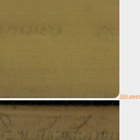
389.สตฺตป