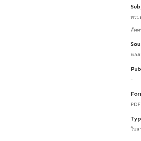
Sub
พระอ
สัตต
Sou
หอสม
Pub
-
For
PDF
Ty
ใบล