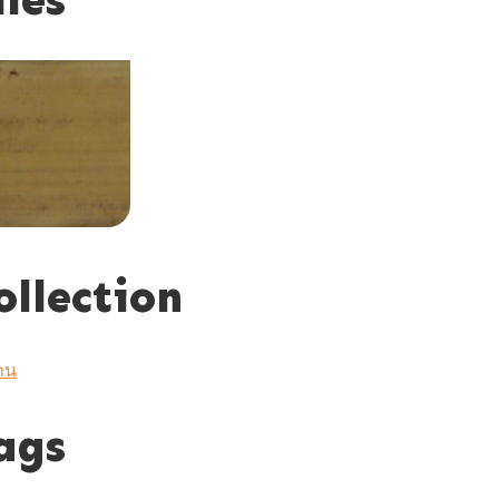
ollection
าน
ags