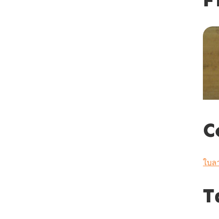
C
ใบล
T