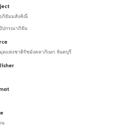
ject
ภิธัมมสังคิณี
ปัปกรณาภิธัม
rce
ุดแห่งชาติรัชมังคลาภิเษก จันทบุรี
lisher
mat
pe
าน