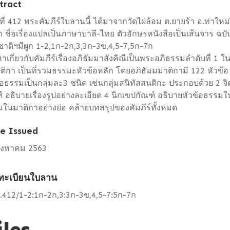
tract
องที่ 412 พระคัมภีร์ใบลานนี้ ได้มาจากวัดไผ่ล้อม ต.ยายร้า อ.ท่าใหม
ผูก ชื่อเรื่องแปลเป็นภาษาบาลี-ไทย ตัวอักษรหนังสือเป็นเส้นจาร ฉบ
ชาติฯมีผูก 1-2,1ก-2ก,3,3ก-3ข,4,5-7,5ก-7ก
อหาเกี่ยวกับคัมภีร์เรื่องอภิธัมมาสังคิณีเป็นพระอภิธรรมลำดับที่ 1 ใ
ติกา เป็นที่รวมธรรมะหัวข้อหลัก โดยอภิธัมมมาติกามี 122 หัวข้
้อธรรมเป็นกลุ่มละ3 ชนิด เช่นกลุ่มสนิทัสสนติกะ ประกอบด้วย 2 จิ
์ อธิบายเรื่องรูปอย่างละเอียด 4 นิกเขปกัณฑ์ อธิบายหัวข้อธร
ในมาติกาอย่างย่อ คล้ายบทสรุปของคัมภีร์ทั้งหมด
e Issued
สิงหาคม 2563
ทะเบียนใบลาน
.412/1-2:1ก-2ก,3:3ก-3ข,4,5-7:5ก-7ก
iles