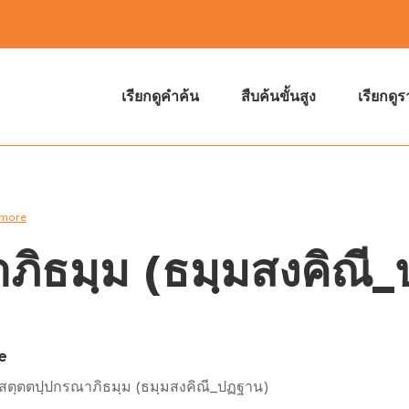
เรียกดูคำค้น
สืบค้นขั้นสูง
เรียกดู
 more
ภิธมฺม (ธมฺมสงคิณี
e
สตฺตตปฺปกรณาภิธมฺม (ธมฺมสงคิณี_ปฏฐาน)