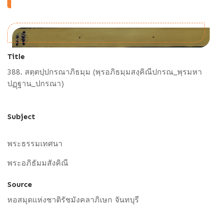
Title
388. สตฺตปฺปกรณาภิธมฺม (พฺรอภิธมฺมสงฺคิณีปกรณ_พฺรมหา
ปฏฺฐาน_ปกรณา)
Subject
พระธรรมเทศนา
พระอภิธัมมสังคิณี
Source
หอสมุดแห่งชาติรัชมังคลาภิเษก จันทบุรี