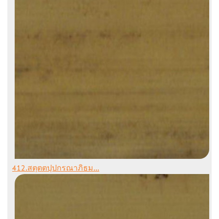
412.สตฺตตปฺปกรณาภิธม...