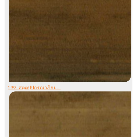
199. สตฺตปฺปกรณาภิธม...