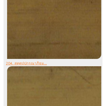
204. สตฺตปฺปกรณาภิธม...