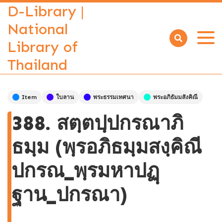
D-Library |
National
Library of
Open
menu
Thailand
Item
ใบลาน
พระธรรมเทศนา
พระอภิธัมมสังคิณี
388. สตฺตปฺปกรณาภิ
ธมฺม (พฺรอภิธมฺมสงฺคิณี
ปกรณ_พฺรมหาปฏฺ
ฐาน_ปกรณา)