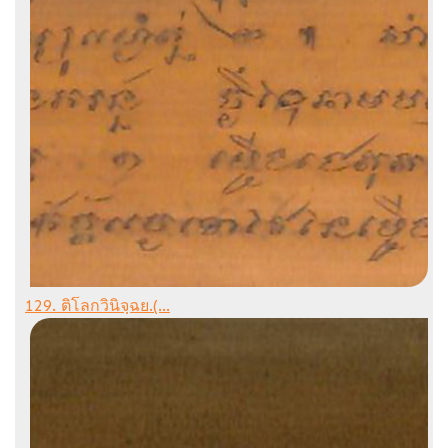
129. ติโลกวินิจฺฉย.(...