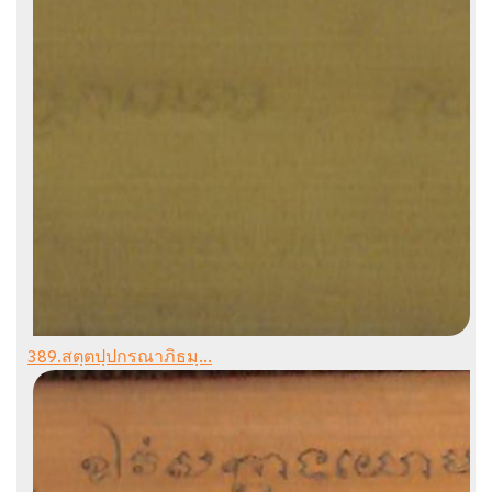
389.สตฺตปฺปกรณาภิธมฺ...