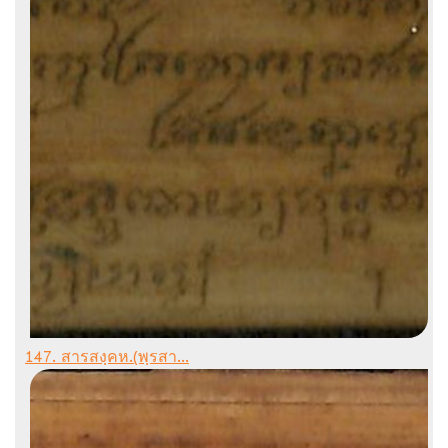
147. สารสงฺคห.(พฺรสา...