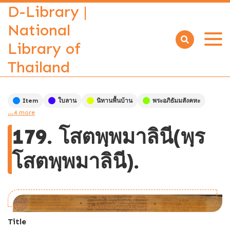
D-Library |
National
Library of
Open
menu
Thailand
Item
ใบลาน
นิทานพื้นบ้าน
พระอภิธัมมสังคหะ
...4 more
179. โสตพฺพมาลินี(พฺร
โสตพฺพมาลินี).
Title