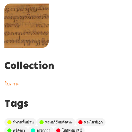
Collection
ใบลาน
Tags
นิทานพื้นบ้าน
พระอภิธัมมสังคหะ
พระไตรปิฎก
ศรีลังกา
อรรถกถา
โสตัพพมาลินี