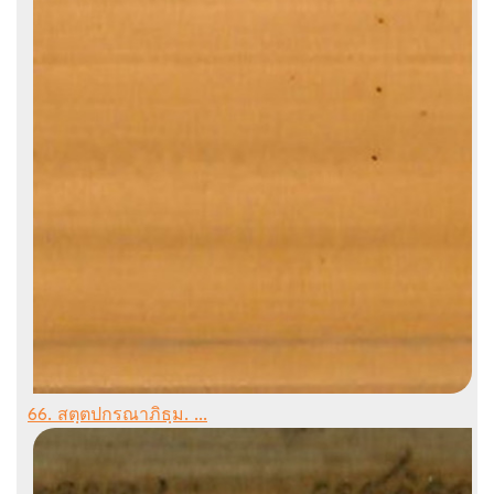
66. สตฺตปกรณาภิธฺม. ...