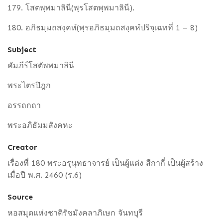
179. โสตพฺพมาลินี(พฺรโสตพฺพมาลินี).
180. อภิธมฺมถสงฺคหํ(พฺรอภิธมฺมถสงฺคหํปริจฺเฉทที่ 1 – 8)
Subject
คัมภีร์โสตัพพมาลินี
พระไตรปิฎก
อรรถกถา
พระอภิธัมมสังคหะ
Creator
เรื่องที่ 180 พระอรุนุทธาจารย์ เป็นผู้แต่ง สีกากี๋ เป็นผู้สร้าง
เมื่อปี พ.ศ. 2460 (ร.6)
Source
หอสมุดแห่งชาติรัชมังคลาภิเษก จันทบุรี