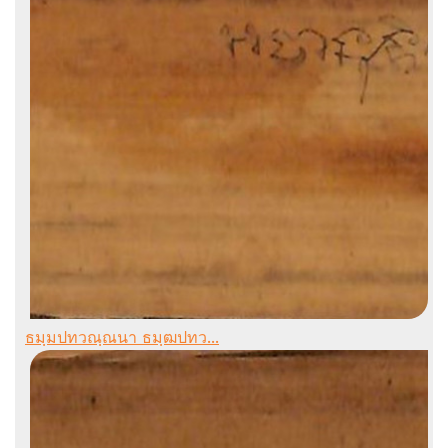
ธมฺมปทวณฺณนา ธมฺฒปทว...