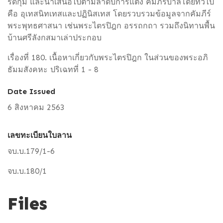
รัดกุม และนำเสนอไปตามลำดับการแต่ง คัมภีร์บาลีโดยทั่วไป
คือ อุเทสนิทเทสและปฏินิสเทส โดยรวบรวมข้อมูลจากคัมภีร์
พระพุทธศาสนา เช่นพระไตรปิฎก อรรถกถา รวมถึงนิทานพื้น
บ้านศรีลังกสมาเล่าประกอบ
เรื่องที่ 180. เนื้อหาเกี่ยวกับพระไตรปิฎก ในส่วนของพระอภิ
ธัมมสังคหะ ปริเฉทที่ 1 - 8
Date Issued
6 สิงหาคม 2563
เลขทะเบียนใบลาน
จบ.บ.179/1-6
จบ.บ.180/1
Files