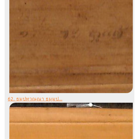
62. ธมฺปทวณฺณา ธมฺมป...