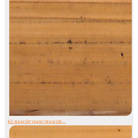
62.ธมฺมปทวณฺณาธมฺมปท...