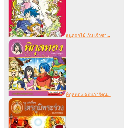
ธนูดอกไม้ กับ เจ้าชา...
พิกุลทอง ฉบับการ์ตูน...