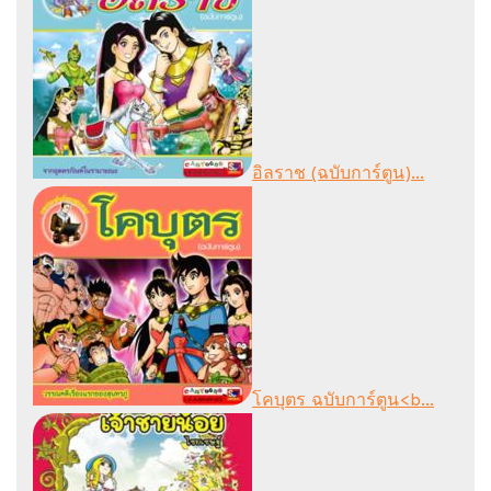
อิลราช (ฉบับการ์ตูน)...
โคบุตร ฉบับการ์ตูน<b...