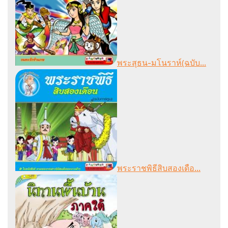
พระสุธน-มโนราห์(ฉบับ...
พระราชพิธีสิบสองเดือ...