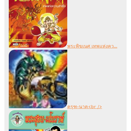
พระพิฆเนศ เทพแห่งคว...
ครุฑ-นาค<br />