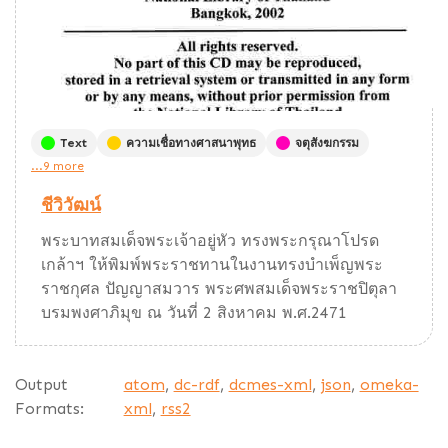
Text
ความเชื่อทางศาสนาพุทธ
จตุสังฆกรรม
...9 more
ชีวิวัฒน์
พระบาทสมเด็จพระเจ้าอยู่หัว ทรงพระกรุณาโปรด
เกล้าฯ ให้พิมพ์พระราชทานในงานทรงบำเพ็ญพระ
ราชกุศล ปัญญาสมวาร พระศพสมเด็จพระราชปิตุลา
บรมพงศาภิมุข ณ วันที่ 2 สิงหาคม พ.ศ.2471
Output
atom
,
dc-rdf
,
dcmes-xml
,
json
,
omeka-
Formats:
xml
,
rss2