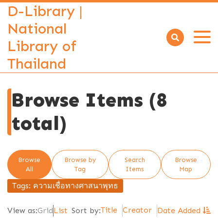
D-Library |
National
Library of
Open
menu
Thailand
Browse Items (8
total)
Browse
Browse by
Search
Browse
All
Tag
Items
Map
Tags: ความเชื่อทางศาสนาพุทธ
Title
Creator
View as:
Grid
List
Sort by:
Date Added