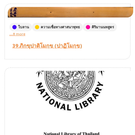
ใบลาน
ความเชื่อทางศาสนาพุทธ
คิริมานนทสูตร
...8 more
39.ภิกขุปาติโมกฺข (ปาฏิโมกฺข)