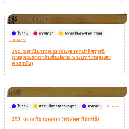
ใบลาน
การตัดจุก
ความเชื่อทางศาสนาพุทธ
...10 more
290. มหานิปาต(คาถาพัน)ชาตกปาลิขุทฺทนิ
กาย(พระคาถาพันขั้นปลาย_พระมหาเวสฺสนฺตร
คาถาพัน)
ใบลาน
ความเชื่อทางศาสนาพุทธ
คาถาพัน
...8 more
253. สตฺตกริยาธนฺกถา (พฺรสตฺตาริยทพย์)