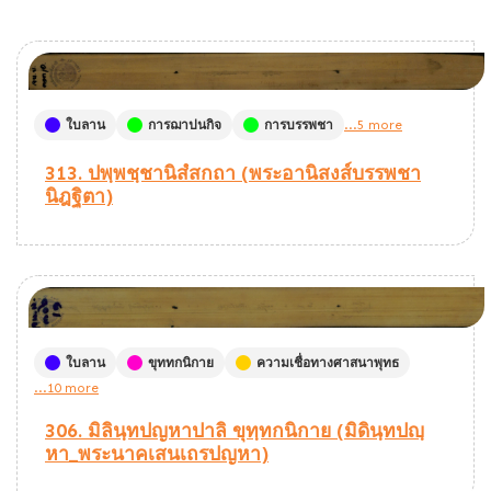
ใบลาน
การฌาปนกิจ
การบรรพชา
...5 more
313. ปพฺพชฺชานิสํสกถา (พระอานิสงส์บรรพชา
นิฎฐิตา)
ใบลาน
ขุททกนิกาย
ความเชื่อทางศาสนาพุทธ
...10 more
306. มิลินฺทปญหาปาลิ ขุทฺทกนิกาย (มิดินฺทปญฺ
หา_พระนาคเสนเถรปญหา)