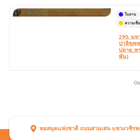
ใบลาน
ความเชื
290. มห
ปาลิขุทฺ
ปลาย_พร
พัน)
Ou
หอสมุดแห่งชาติ ถนนสามเสน แขวงวชิรพย