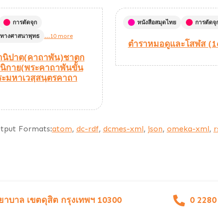
การตัดจุก
หนังสือสมุดไทย
การตัดจุ
่อทางศาสนาพุทธ
...10 more
ตำราหมอดูและโสฬส (1
านิปาต(คาถาพัน)ชาตก
ทนิกาย(พระคาถาพันขั้น
ะมหาเวสฺสนฺตรคาถา
tput Formats:
atom
,
dc-rdf
,
dcmes-xml
,
json
,
omeka-xml
,
r
าบาล เขตดุสิต กรุงเทพฯ 10300
0 2280