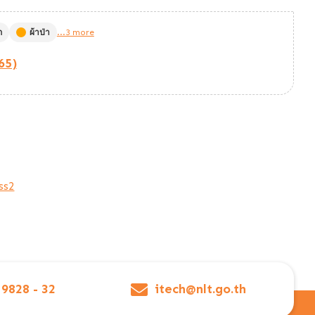
ก
ผ้าป่า
...3 more
65)
ss2
 9828 - 32
itech@nlt.go.th