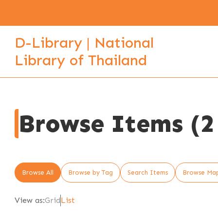
D-Library | National
Library of Thailand
Browse Items (2 
Browse All
Browse by Tag
Search Items
Browse Ma
View as:
Grid
List