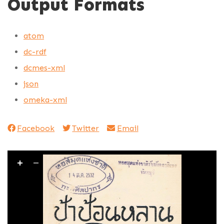
Output Formats
atom
dc-rdf
dcmes-xml
json
omeka-xml
Facebook
Twitter
Email