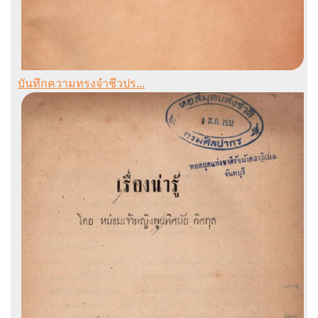
บันทึกความทรงจำชีวปร...