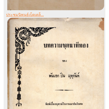
ประชุมนิพนธ์เบ็ดเตล็...