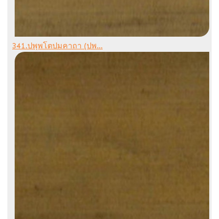
341.ปพฺพโตปมคาถา (ปพ...