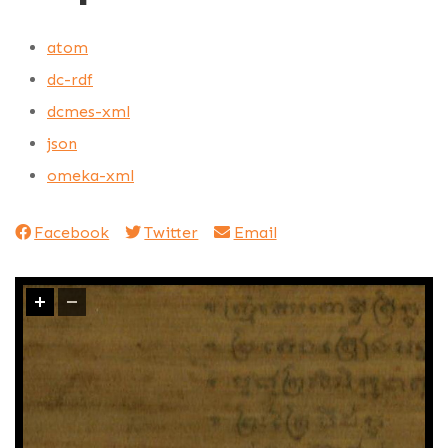
atom
dc-rdf
dcmes-xml
json
omeka-xml
Facebook
Twitter
Email