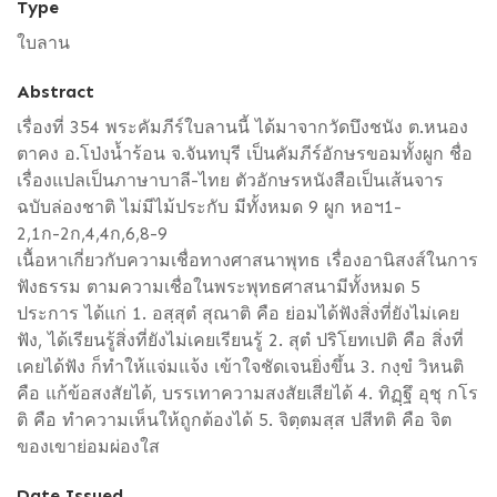
Type
ใบลาน
Abstract
เรื่องที่ 354 พระคัมภีร์ใบลานนี้ ได้มาจากวัดบึงชนัง ต.หนอง
ตาคง อ.โป่งน้ำร้อน จ.จันทบุรี เป็นคัมภีร์อักษรขอมทั้งผูก ชื่อ
เรื่องแปลเป็นภาษาบาลี-ไทย ตัวอักษรหนังสือเป็นเส้นจาร
ฉบับล่องชาติ ไม่มีไม้ประกับ มีทั้งหมด 9 ผูก หอฯ1-
2,1ก-2ก,4,4ก,6,8-9
เนื้อหาเกี่ยวกับความเชื่อทางศาสนาพุทธ เรื่องอานิสงส์ในการ
ฟังธรรม ตามความเชื่อในพระพุทธศาสนามีทั้งหมด 5
ประการ ได้แก่ 1. อสฺสุตํ สุณาติ คือ ย่อมได้ฟังสิ่งที่ยังไม่เคย
ฟัง, ได้เรียนรู้สิ่งที่ยังไม่เคยเรียนรู้ 2. สุตํ ปริโยทเปติ คือ สิ่งที่
เคยได้ฟัง ก็ทำให้แจ่มแจ้ง เข้าใจชัดเจนยิ่งขึ้น 3. กงฺขํ วิหนติ
คือ แก้ข้อสงสัยได้, บรรเทาความสงสัยเสียได้ 4. ทิฏฺฐึ อุชุ กโร
ติ คือ ทำความเห็นให้ถูกต้องได้ 5. จิตฺตมสฺส ปสีทติ คือ จิต
ของเขาย่อมผ่องใส
Date Issued