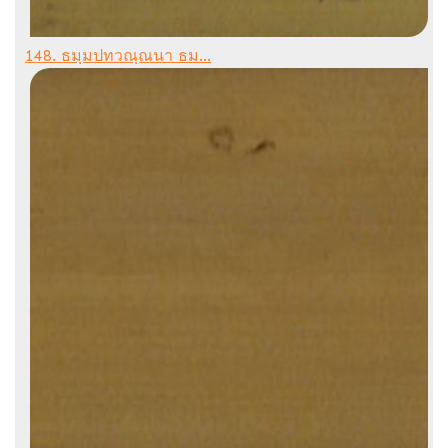
148. ธมฺมปทวณฺณนา ธม...