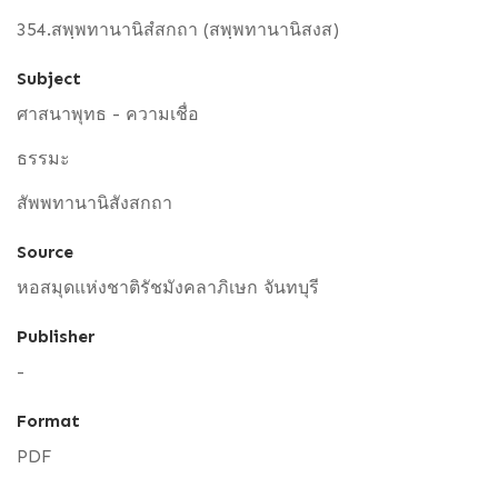
354.สพฺพทานานิสํสกถา (สพฺพทานานิสงส)
Subject
ศาสนาพุทธ - ความเชื่อ
ธรรมะ
สัพพทานานิสังสกถา
Source
หอสมุดแห่งชาติรัชมังคลาภิเษก จันทบุรี
Publisher
-
Format
PDF