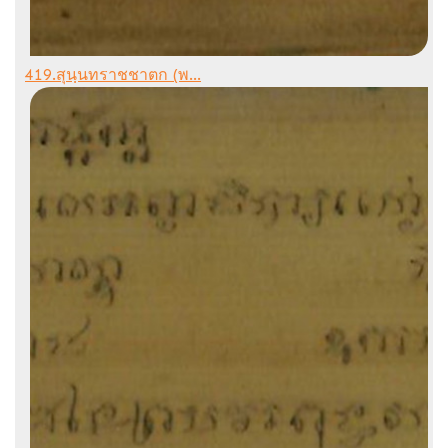
419.สุนฺนทราชชาตก (พ...