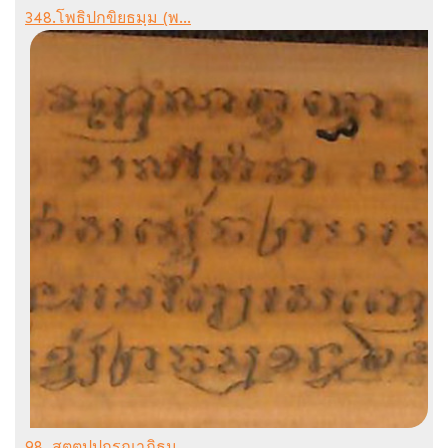
348.โพธิปกขิยธมฺม (พ...
98. สตฺตปฺปกรณาภิธนฺ...