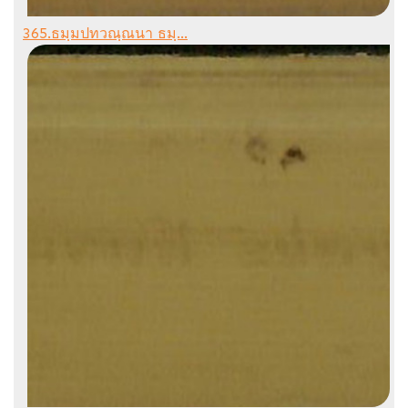
365.ธมฺมปทวณฺณนา ธมฺ...