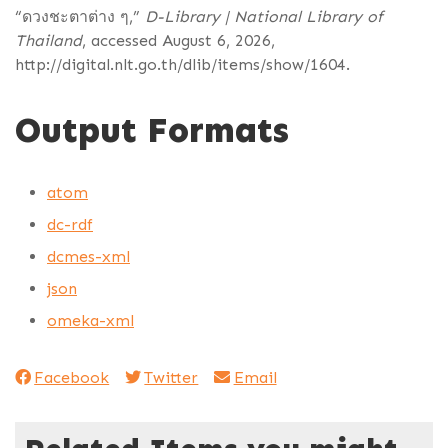
“ดวงชะตาต่าง ๆ,”
D-Library | National Library of
Thailand
, accessed August 6, 2026,
http://digital.nlt.go.th/dlib/items/show/1604
.
Output Formats
atom
dc-rdf
dcmes-xml
json
omeka-xml
Facebook
Twitter
Email