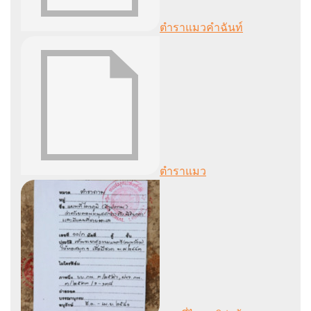
ตำราแมวคำฉันท์
ตำราแมว