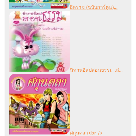
อิลราช (ฉบับการ์ตูน)...
นิทานอีสปสอนธรรม เล่...
ศกุนตลา<br />