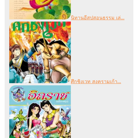
นิทานอีสปสอนธรรม เล่...
ศึกชิงเวท สงครามเก้า...