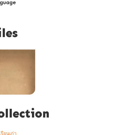
guage
iles
ollection
รียนเก่า