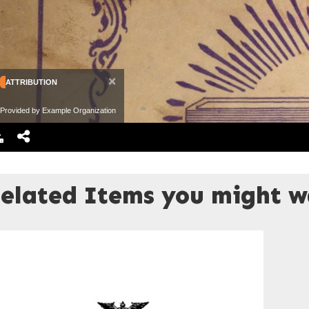
×
ATTRIBUTION
Provided by Example Organization
elated Items you might wa