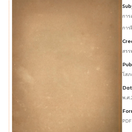
Sub
การ
การ
Cre
สรร
Pub
โสภ
Da
พ.ศ.
For
PDF