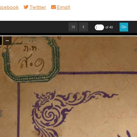
acebook
Twitter
Email
Go
of 40