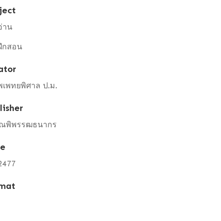
ject
อ่าน
ฝึกสอน
ator
พเพทยพิศาล ป.ม.
lisher
ณพิพรรฒธนากร
te
2477
mat