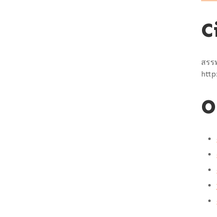
C
สรรพ
http
O