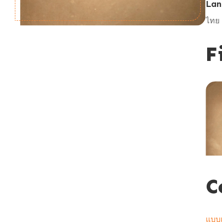
Lan
ไทย
F
C
แบบเ