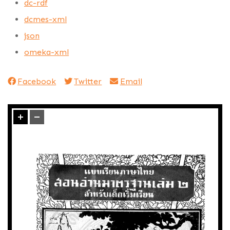
dc-rdf
dcmes-xml
json
omeka-xml
Facebook
Twitter
Email