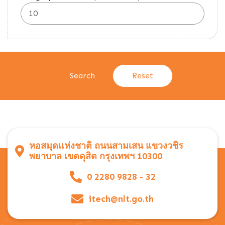
หอสมุดแห่งชาติ ถนนสามเสน แขวงวชิร
พยาบาล เขตดุสิต กรุงเทพฯ 10300
0 2280 9828 - 32
itech@nlt.go.th