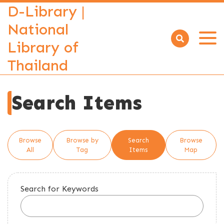
D-Library |
National
Library of
Open
menu
Thailand
Search Items
Browse
Browse by
Search
Browse
All
Tag
Items
Map
Search for Keywords