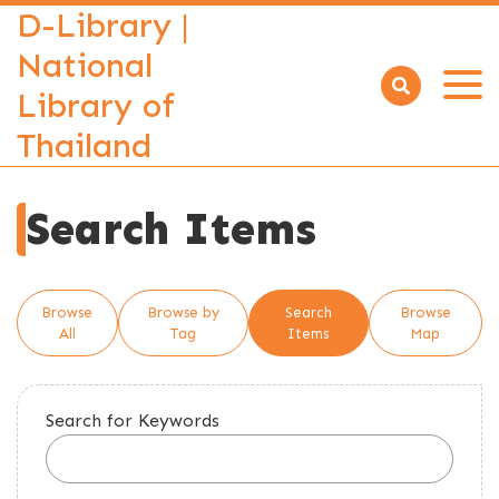
D-Library |
National
Library of
Open
menu
Thailand
Search Items
Browse
Browse by
Search
Browse
All
Tag
Items
Map
Search for Keywords