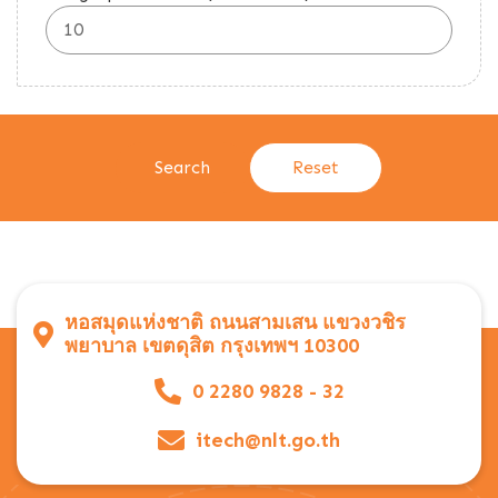
หอสมุดแห่งชาติ ถนนสามเสน แขวงวชิร
พยาบาล เขตดุสิต กรุงเทพฯ 10300
0 2280 9828 - 32
itech@nlt.go.th