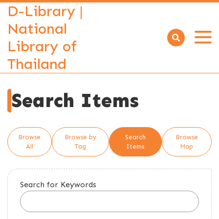
D-Library |
National
Library of
Open
menu
Thailand
Search Items
Browse
Browse by
Search
Browse
All
Tag
Items
Map
Search for Keywords