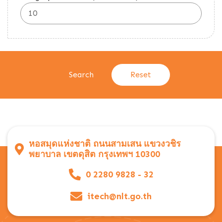
หอสมุดแห่งชาติ ถนนสามเสน แขวงวชิร
พยาบาล เขตดุสิต กรุงเทพฯ 10300
0 2280 9828 - 32
itech@nlt.go.th