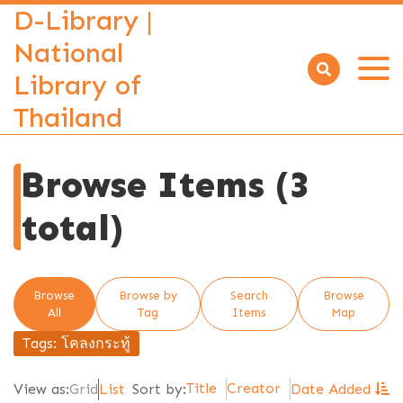
D-Library |
National
Library of
Open
menu
Thailand
Browse Items (3
total)
Browse
Browse by
Search
Browse
All
Tag
Items
Map
Tags: โคลงกระทู้
Title
Creator
View as:
Grid
List
Sort by:
Date Added