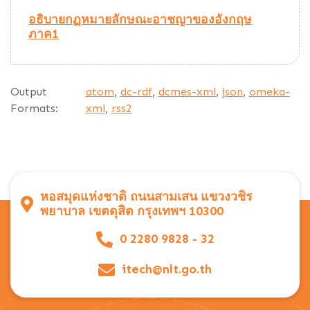
อธิบายกฏหมายลักษณะอาชญาของอังกฤษ
ภาค1
Output
atom
,
dc-rdf
,
dcmes-xml
,
json
,
omeka-
Formats:
xml
,
rss2
หอสมุดแห่งชาติ ถนนสามเสน แขวงวชิร
พยาบาล เขตดุสิต กรุงเทพฯ 10300
0 2280 9828 - 32
itech@nlt.go.th