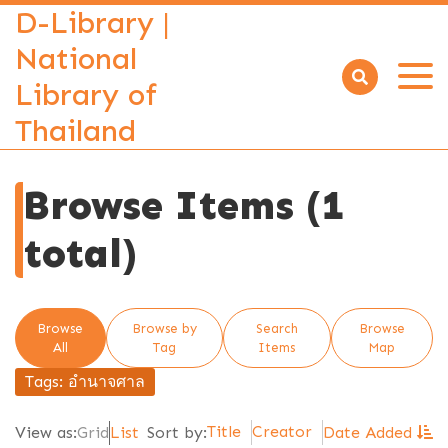
D-Library |
National
Library of
Open
menu
Thailand
Browse Items (1
total)
Browse
Browse by
Search
Browse
All
Tag
Items
Map
Tags: อำนาจศาล
Title
Creator
View as:
Grid
List
Sort by:
Date Added