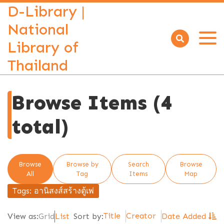
D-Library |
National
Library of
Open
menu
Thailand
Browse Items (4
total)
Browse
Browse by
Search
Browse
All
Tag
Items
Map
Tags: อานิสงส์สร้างตู้เพ่
Title
Creator
View as:
Grid
List
Sort by:
Date Added