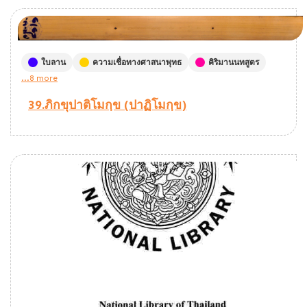
ใบลาน
ความเชื่อทางศาสนาพุทธ
คิริมานนทสูตร
...8 more
39.ภิกขุปาติโมกฺข (ปาฏิโมกฺข)