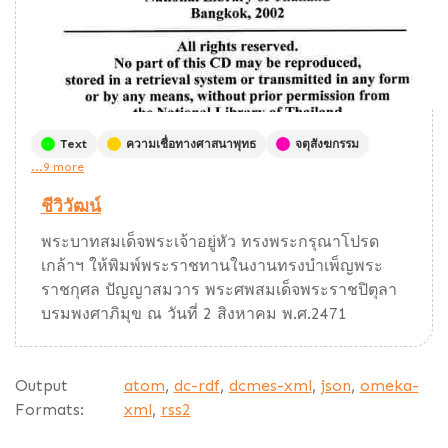
Text
ความเชื่อทางศาสนาพุทธ
จตุสังฆกรรม
...9 more
ชีวิวัฒน์
พระบาทสมเด็จพระเจ้าอยู่หัว ทรงพระกรุณาโปรด
เกล้าฯ ให้พิมพ์พระราชทานในงานทรงบำเพ็ญพระ
ราชกุศล ปัญญาสมวาร พระศพสมเด็จพระราชปิตุลา
บรมพงศาภิมุข ณ วันที่ 2 สิงหาคม พ.ศ.2471
Output
atom
,
dc-rdf
,
dcmes-xml
,
json
,
omeka-
Formats:
xml
,
rss2