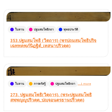
ใบลาน
ปฐมสมโพธิกถา
พุทธประวัติ
353.ปฐมสมฺโพธิ (วิตถาร) (พฺรปถมสมฺโพธิปริจฺ
เฉททคพฺภํนิฏฐิตํ_เทสนาปริวตฺต)
ใบลาน
การตรัสรู้
ปฐมสมโพธิกถา
...1 more
273. ปฐมสมฺโพธิ(วิตฺถาร). (พระปฐมสมโพธิ
สพฺพญญูปริวตฺต_ปญฺจอนฺตรธานปริวตฺต)