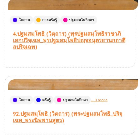
ใบลาน
การตรัสรู้
ปฐมสมโพธิกถา
4.ปฐมสมฺโพธิ (วิตฺถาร) (พฺรปฐมสมฺโพธิราชาภิ
เสกปริจฺเฉท_พฺรปฐมสมฺโพธิปญฺจอนุตรธานกถาตึ
สปริจฺเฉท)
ใบลาน
ตรัสรู้
ปฐมสมโพธิกถา
...3 more
92.ปฐมสมฺโพธิ (วิตถาร) (พระปฐมสมโพธิ_ปริจฺ
เฉท_พระนิพพานสูตร)