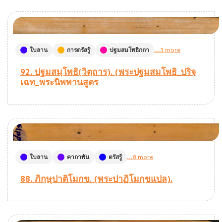
ใบลาน
การตรัสรู้
ปฐมสมโพธิกถา
...3 more
92. ปฐมสมฺโพธิ(วิตฺถาร). (พระปฐมสมโพธิ_ปริจฺ
เฉท_พระนิพพานสูตร
ใบลาน
คาถาพัน
ตรัสรู้
...8 more
88. ภิกฺษุปาติโมกข. (พระปาฏิโมกฺขแปล).