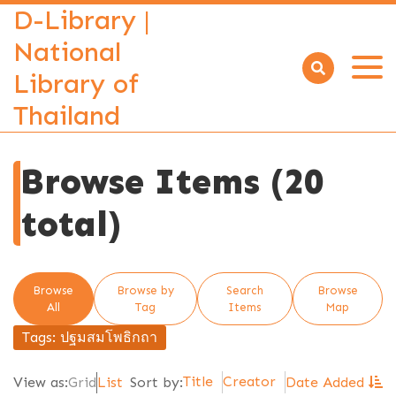
D-Library |
National
Library of
Open
menu
Thailand
Browse Items (20
total)
Browse
Browse by
Search
Browse
All
Tag
Items
Map
Tags: ปฐมสมโพธิกถา
Title
Creator
View as:
Grid
List
Sort by:
Date Added