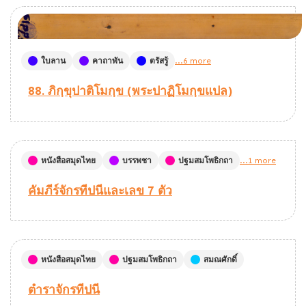
ใบลาน
คาถาพัน
ตรัสรู้
...6 more
88. ภิกฺขุปาติโมกฺข (พระปาฏิโมกฺขแปล)
หนังสือสมุดไทย
บรรพชา
ปฐมสมโพธิกถา
...1 more
คัมภีร์จักรทีปนีและเลข 7 ตัว
หนังสือสมุดไทย
ปฐมสมโพธิกถา
สมณศักดิ์
ตำราจักรทีปนี