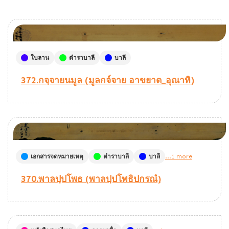
ใบลาน
ตำราบาลี
บาลี
372.กจฺจายนมูล (มูลกจ์จาย อาขยาต_อุณาทิ)
เอกสารจดหมายเหตุ
ตำราบาลี
บาลี
...1 more
370.พาลปฺปโพธ (พาลปฺปโพธิปกรณํ)