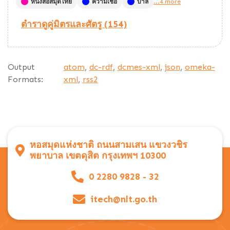
หนังสือสมุดไทย
ความเชื่อ
บาลี
...4 more
ตำราดูคู่มิตรและศัตรู (154)
Output
atom
,
dc-rdf
,
dcmes-xml
,
json
,
omeka-
Formats:
xml
,
rss2
หอสมุดแห่งชาติ ถนนสามเสน แขวงวชิร
พยาบาล เขตดุสิต กรุงเทพฯ 10300
0 2280 9828 - 32
itech@nlt.go.th