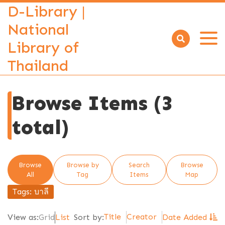
D-Library |
National
Library of
Open
menu
Thailand
Browse Items (3
total)
Browse
Browse by
Search
Browse
All
Tag
Items
Map
Tags: บาลี
Title
Creator
View as:
Grid
List
Sort by:
Date Added