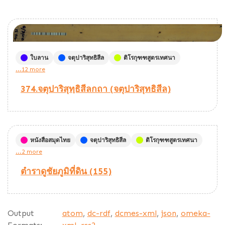
ใบลาน
จตุปาริสุทธิสีล
ติโรกุฑฑสูตรเทศนา
...12 more
374.จตุปาริสุทฺธิสีลกถา (จตุปาริสุทธิสีล)
หนังสือสมุดไทย
จตุปาริสุทธิสีล
ติโรกุฑฑสูตรเทศนา
...2 more
ตำราดูชัยภูมิที่ดิน (155)
Output
atom
,
dc-rdf
,
dcmes-xml
,
json
,
omeka-