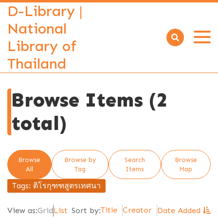
D-Library |
National
Library of
Open
menu
Thailand
Browse Items (2
total)
Browse
Browse by
Search
Browse
All
Tag
Items
Map
Tags: ติโรกุฑฑสูตรเทศนา
Title
Creator
View as:
Grid
List
Sort by:
Date Added