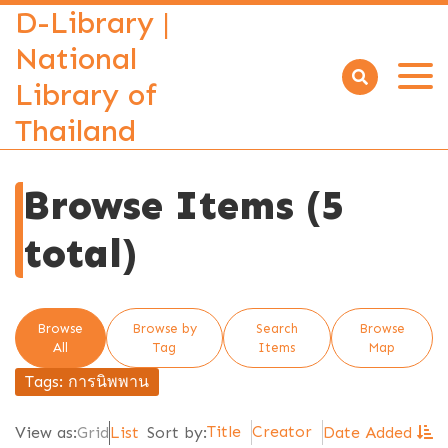
D-Library |
National
Library of
Open
menu
Thailand
Browse Items (5
total)
Browse
Browse by
Search
Browse
All
Tag
Items
Map
Tags: การนิพพาน
Title
Creator
View as:
Grid
List
Sort by:
Date Added