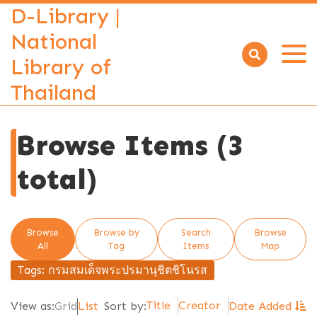
D-Library |
National
Library of
Open
menu
Thailand
Browse Items (3
total)
Browse
Browse by
Search
Browse
All
Tag
Items
Map
Tags: กรมสมเด็จพระปรมานุชิตชิโนรส
Title
Creator
View as:
Grid
List
Sort by:
Date Added