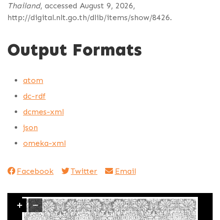
Thailand
, accessed August 9, 2026,
http://digital.nlt.go.th/dlib/items/show/8426
.
Output Formats
atom
dc-rdf
dcmes-xml
json
omeka-xml
Facebook
Twitter
Email