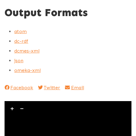
Output Formats
atom
dc-rdf
dcmes-xml
json
omeka-xml
Facebook
Twitter
Email