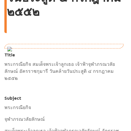
๒๕๕๒
Title
พระกรณียกิจ สมเด็จพระเจ้าลูกเธอ เจ้าฟ้าจุฬาภรณวลัย
ลักษณ์ อัครราชกุมารี วันคล้ายวันประสูติ ๔ กรกฎาคม
๒๕๕๒
Subject
พระกรณียกิจ
จุฬาภรณวลัยลักษณ์
สมเด็จพระเจ้าลูกเธอ เจ้าฟ้าจุฬาภรณวลัยลักษณ์ อัครราช