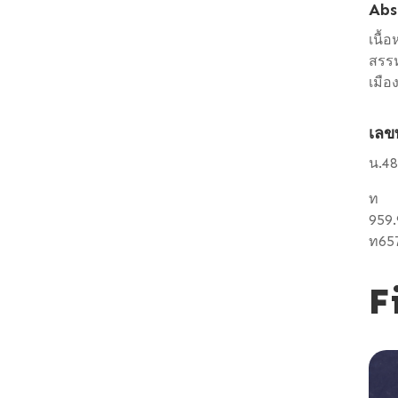
Abs
เนื้
สรรห
เมือ
เลข
น.48
ท
959
ท65
F