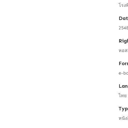
โรงพ
Da
254
Rig
หอสม
For
e-b
Lan
ไทย
Ty
หนัง