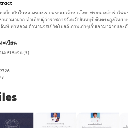
tract
อหาเกี่ยวกับในหลวงของเรา พระแม่เจ้าชาวไทย พระนางเจ้ารำไพพรร
าเอามาฝาก ทำเทียบผู้ว่าราชการจังหวัดจันทบุรี ต้นตระกูลไทย บรร
งจันท์ ท่าหลวง ตำนานจรเข้วัดโบสถ์ ภาพเก่าๆเก็บเอามาฝากและอ
ทะเบียน
บ.59195จบ.(ร)
.9326
7ท
iles