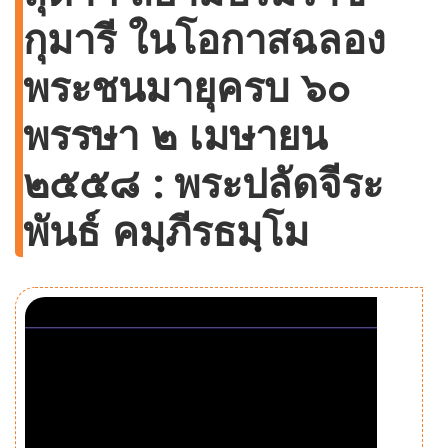
กุมารี ในโอกาสฉลอง
พระชนมายุครบ ๖๐
พรรษา ๒ เมษายน
๒๕๕๘ : พระปลัดจีระ
พันธ์ คมฺภีรธมฺโม