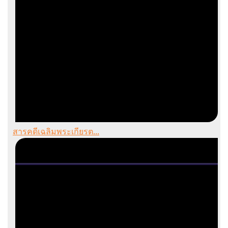
สารคดีเฉลิมพระเกียรต...