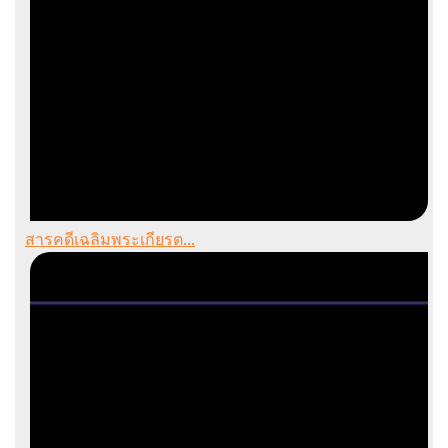
สารคดีเฉลิมพระเกียรต...