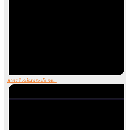
สารคดีเฉลิมพระเกียรต...