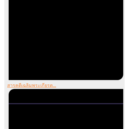
สารคดีเฉลิมพระเกียรต...