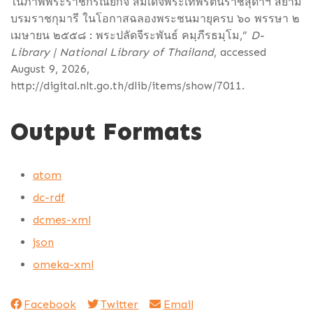
ในภาพพระราชกรณียกิจ สมเด็จพระเทพรัตนราชสุดาฯ สยาม
บรมราชกุมารี ในโอกาสฉลองพระชนมายุครบ ๖๐ พรรษา ๒
เมษายน ๒๕๕๘ : พระปลัดจีระพันธ์ คมฺภีรธมฺโม,”
D-
Library | National Library of Thailand
, accessed
August 9, 2026,
http://digital.nlt.go.th/dlib/items/show/7011
.
Output Formats
atom
dc-rdf
dcmes-xml
json
omeka-xml
Facebook
Twitter
Email