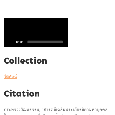
i
d
e
o
P
l
a
00:00
y
e
Collection
r
วีดิทัศน์
Citation
กระทรวงวัฒนธรรม, “สารคดีเฉลิมพระเกียรติตามหาบุคคล