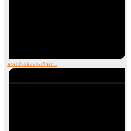
สารคดีเฉลิมพระเกียรต...