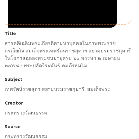
Title
สารคดีเฉลิมพระเกียรติตามหาบุคคลในภาพพระราช
กรณียกิจ สมเด็จพระเทพรัตนราชสุดาฯ สยามบรมราชกุมารี
ในโอกาสฉลองพระชนมายุครบ ๖๐ พรรษา ๒ เมษายน
๒๕๕๘ : พระปลัดจีระพันธ์ คมฺภีรธมฺโม
Subject
เทพรัตน์ราชสุดา สยามบรมราชกุมารี, สมเด็จพระ
Creator
กระทรวงวัฒนธรรม
Source
กระทรวงวัฒนธรรม