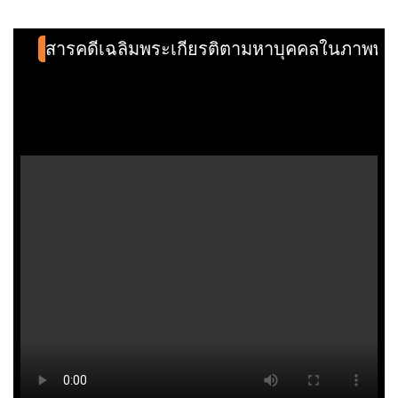
สารคดีเฉลิมพระเกียรติตามหาบุคคลในภาพพร