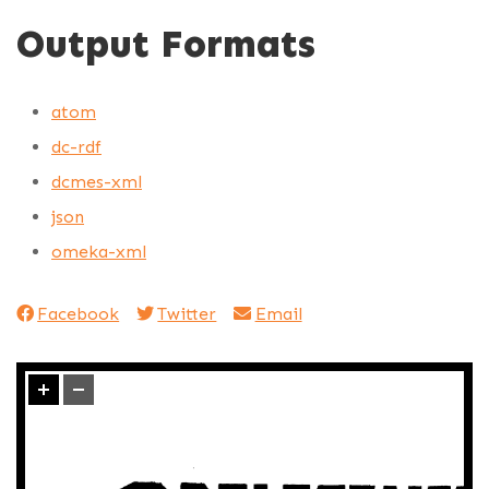
Output Formats
atom
dc-rdf
dcmes-xml
json
omeka-xml
Facebook
Twitter
Email