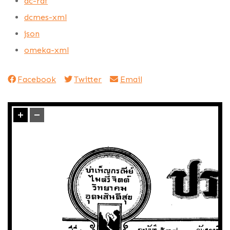
dc-rdf
dcmes-xml
json
omeka-xml
Facebook
Twitter
Email