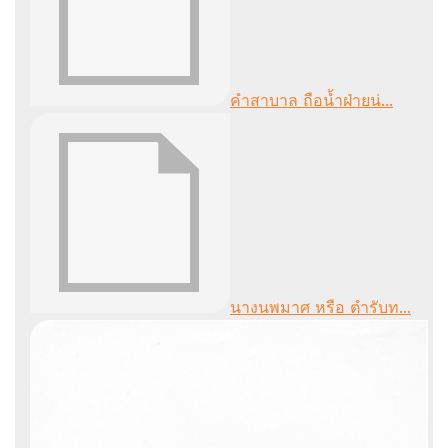
คำสาบาล ถือน้ำฝ่ายน่...
นางนพมาศ หรือ ตำรับท...