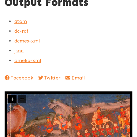
Output Formats
atom
dc-rdf
dcmes-xml
json
omeka-xml
Facebook
Twitter
Email