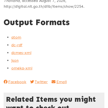
Thailand
, accessed August 7, 2026,
http://digital.nlt.go.th/dlib/items/show/2254
.
Output Formats
atom
dc-rdf
dcmes-xml
json
omeka-xml
Facebook
Twitter
Email
Related Items you might