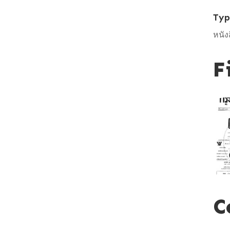
Ty
หนัง
F
C