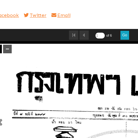
acebook
Twitter
Email
Go
of 6