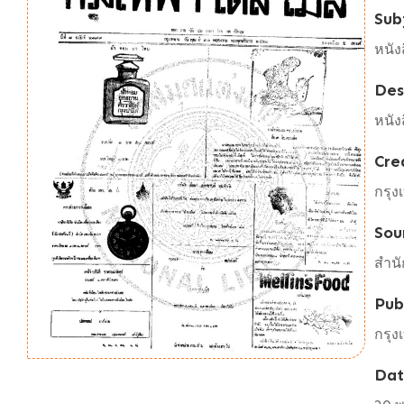
Sub
หนัง
Des
หนัง
Cre
กรุง
Sou
สำนั
Pub
กรุง
Da