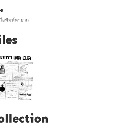
pe
สือพิมพ์หายาก
iles
ollection