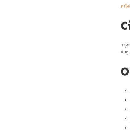
หนัง
C
กรุง
Augu
O