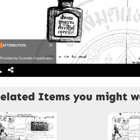
×
ATTRIBUTION
Provided by Example Organization
elated Items you might wa