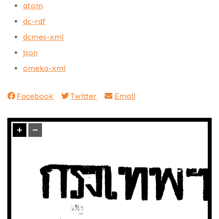
atom
dc-rdf
dcmes-xml
json
omeka-xml
Facebook
Twitter
Email