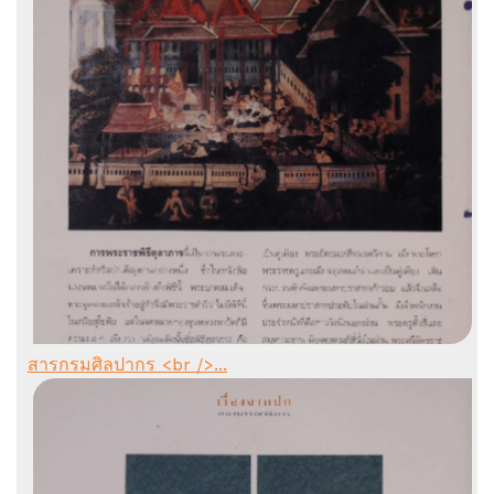
สารกรมศิลปากร <br />...