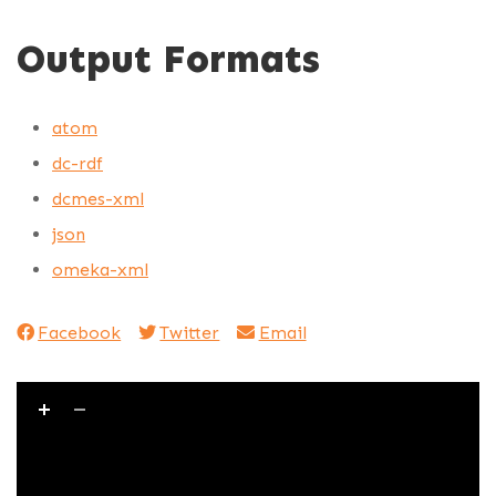
Output Formats
atom
dc-rdf
dcmes-xml
json
omeka-xml
Facebook
Twitter
Email