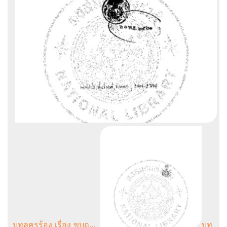
บทลครร้อง เรื่อง ขบถ...
บท