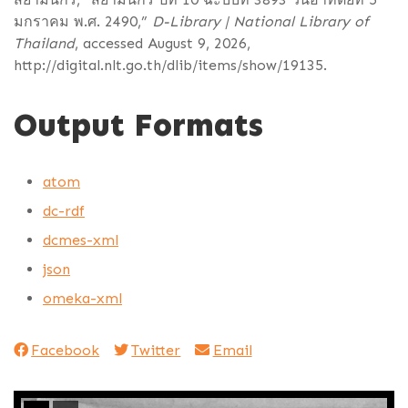
มกราคม พ.ศ. 2490,”
D-Library | National Library of
Thailand
, accessed August 9, 2026,
http://digital.nlt.go.th/dlib/items/show/19135
.
Output Formats
atom
dc-rdf
dcmes-xml
json
omeka-xml
Facebook
Twitter
Email