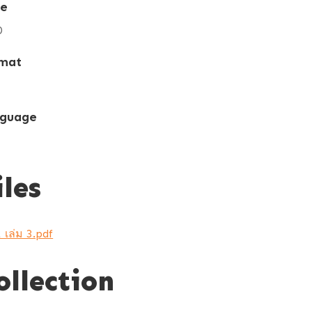
te
0
mat
guage
iles
 1 เล่ม 3.pdf
ollection