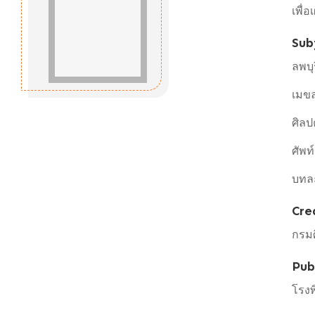
เพื่
Sub
ลพบุ
เมข
ศิลป
ศัพท์
บทละ
Cre
กรม
Pub
โรงพ