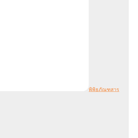
พิพิธภัณฑสาร