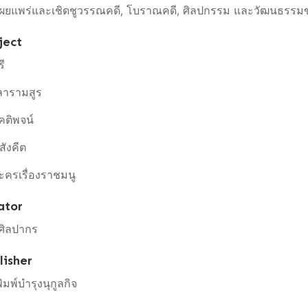
อเผยแพร่และเชิดชูวรรณคดี, โบราณคดี, ศิลปกรรม และวัฒนธรรม
ject
รี
ลารามสูร
คติพจน์
สังคีต
ครเรื่องราชมนู
ator
ศิลปากร
lisher
ิมพ์บำรุงนุกูลกิจ