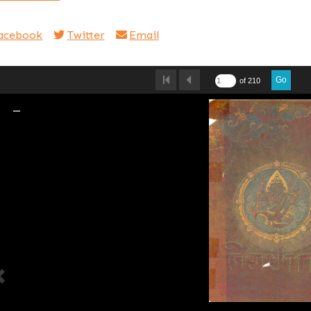
acebook
Twitter
Email
Go
of 210