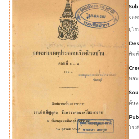
Sub
จดห
ยุโร
Des
พิม
Cre
หอพ
Sou
ต้นฉ
Pub
โรง