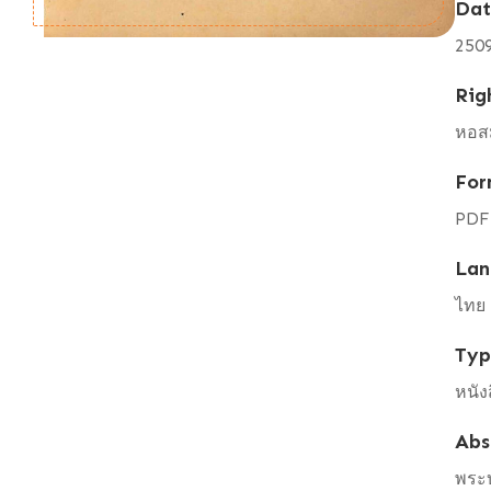
Da
250
Rig
หอสม
For
PDF
Lan
ไทย
Ty
หนัง
Abs
พระบ