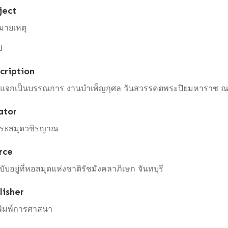
ject
มายเหตุ
ป
cription
พ์แจกเป็นบรรณการ งานบำเพ็ญกุศล วันสวรรคตพระปิยมหาราช ณ 
ator
ระสมุดวชิรญาณ
rce
บับอยู่ที่หอสมุดแห่งชาติรัชมังคลาภิเษก จันทบุรี
lisher
พิมพ์การศาสนา