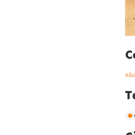
C
หนัง
T