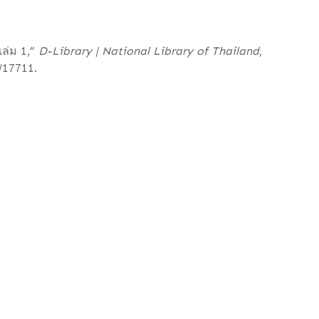
ล่ม 1,”
D-Library | National Library of Thailand
,
w/17711
.