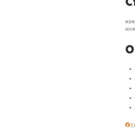
C
หอพร
acce
O
F