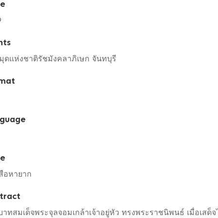
te
9
hts
ุดแห่งชาติรัชมังคลาภิเษก จันทบุรี
mat
guage
pe
สือหายาก
tract
าทสมเด็จพระจุลจอมเกล้าเจ้าอยู่หัว ทรงพระราชนิพนธ์ เมื่อเสด