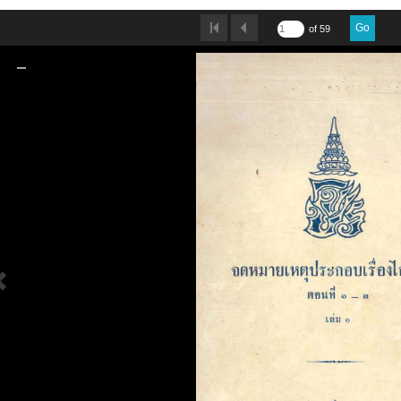
Go
of 59