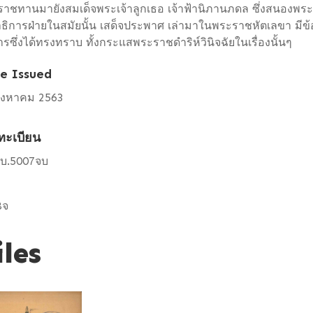
าชทานมายังสมเด็จพระเจ้าลูกเธอ เจ้าฟ้านิภานภดล ซึ่งสนองพ
ธิการฝ่ายในสมัยนั้น เสด็จประพาศ เล่ามาในพระราชหัตเลขา มีข้
ารซึ่งได้ทรงทราบ ทั้งกระแสพระราชดำริห์วินิจฉัยในเรื่องนั้นๆ
e Issued
สิงหาคม 2563
ทะเบียน
2บ.5007จบ
8จ
iles