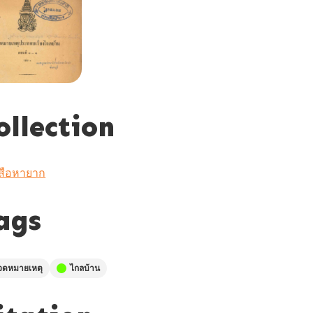
ollection
สือหายาก
ags
จดหมายเหตุ
ไกลบ้าน