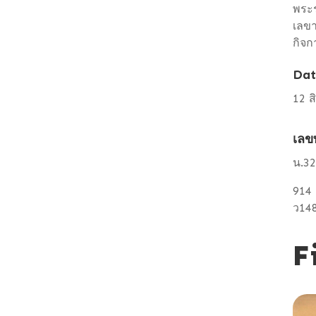
พระร
เลขา
กิจก
Dat
12 
เลข
น.3
914
ว14
F