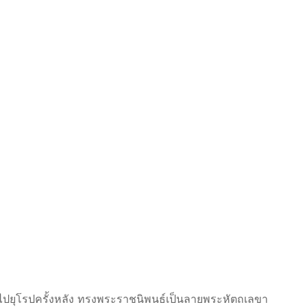
็จไปยุโรปครั้งหลัง ทรงพระราชนิพนธ์เป็นลายพระหัตถเลขา