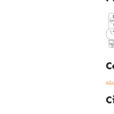
C
หนัง
C