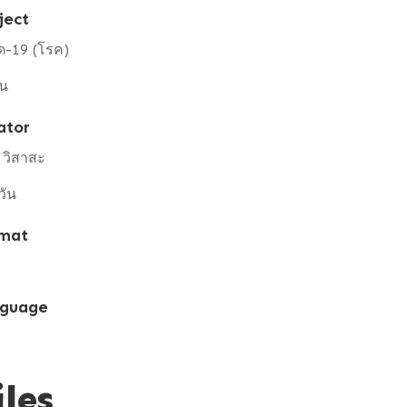
ject
ด-19 (โรค)
าน
ator
น วิสาสะ
วัน
mat
guage
iles