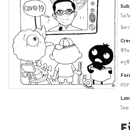
Sub
โควิ
นิท
Cre
ชีวั
ครูชี
For
PDF
Lan
ไทย
F