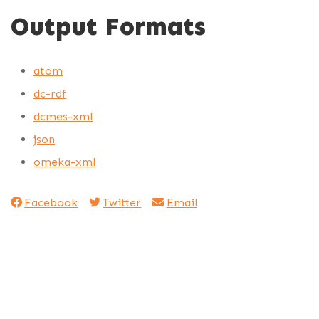
Output Formats
atom
dc-rdf
dcmes-xml
json
omeka-xml
Facebook
Twitter
Email