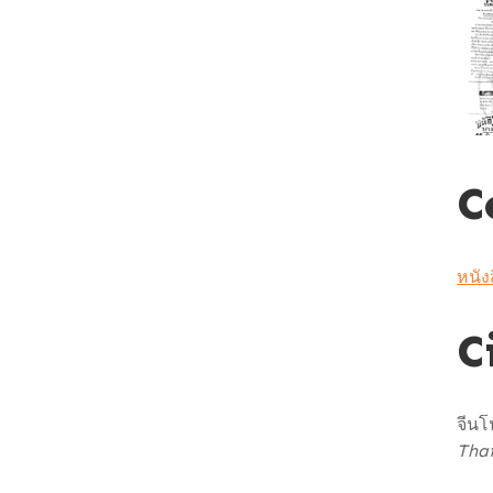
C
หนัง
C
จีนโ
Tha