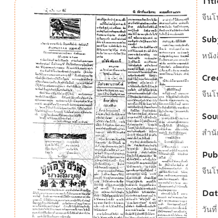
Titl
จีนโ
Sub
หนัง
Cre
จีนโ
Sou
สำนั
Pub
จีนโ
Da
วันท