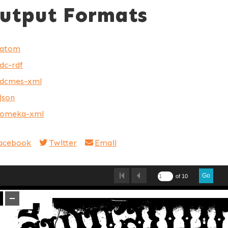
utput Formats
atom
dc-rdf
dcmes-xml
json
omeka-xml
acebook
Twitter
Email
Go
of 10