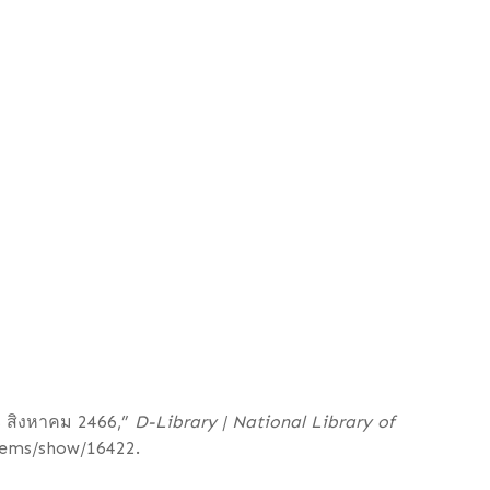
28 สิงหาคม 2466,”
D-Library | National Library of
/items/show/16422
.