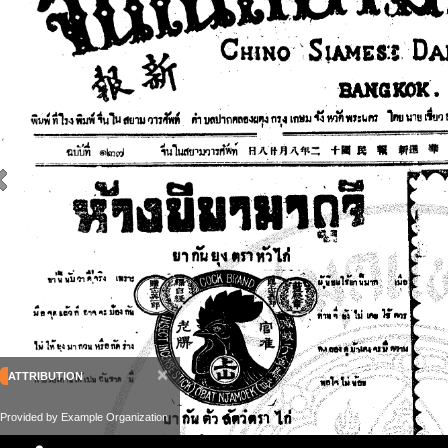
×
ATTRIBUTION
Provided by Example Organization