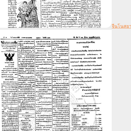
จีนโนสยา