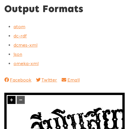
Output Formats
atom
dc-rdf
dcmes-xml
json
omeka-xml
Facebook
Twitter
Email