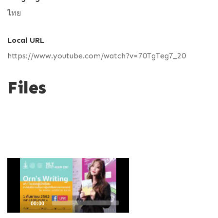
ไทย
Local URL
https://www.youtube.com/watch?v=70TgTeg7_20
Files
V
i
d
e
o
P
l
a
00:00
y