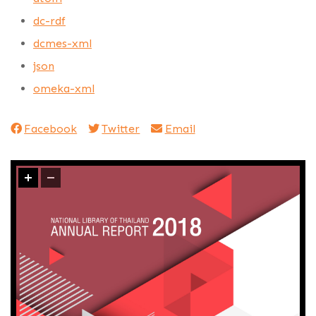
dc-rdf
dcmes-xml
json
omeka-xml
Facebook
Twitter
Email