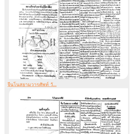
จีนโนสยามวารศัพท์ วั...