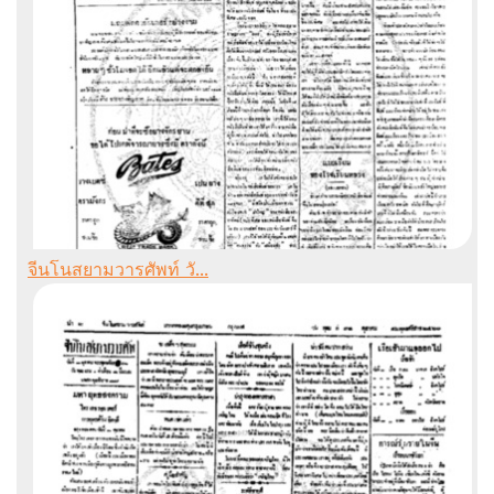
จีนโนสยามวารศัพท์ วั...