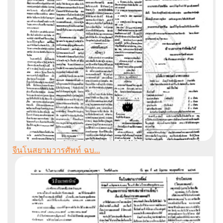
จีนโนสยามวารศัพท์ ฉบ...