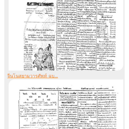
จีนโนสยามวารศัพท์ ฉบ...