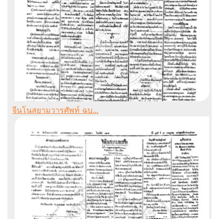
จีนโนสยามวารศัพท์ ฉบ...