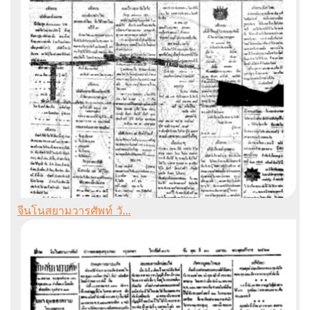
จีนโนสยามวารศัพท์ วั...