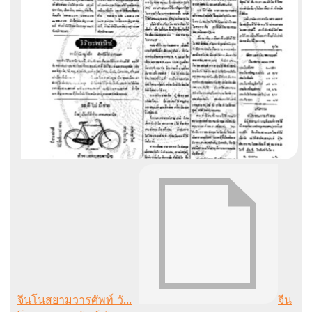
จีนโนสยามวารศัพท์ วั...
จีน