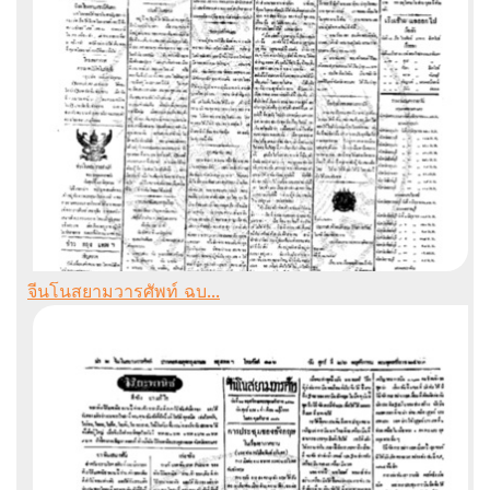
จีนโนสยามวารศัพท์ ฉบ...