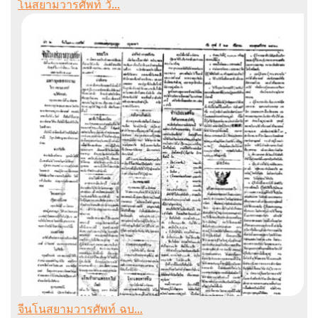
โนสยามวารศัพท์ วั...
จีนโนสยามวารศัพท์ ฉบ...