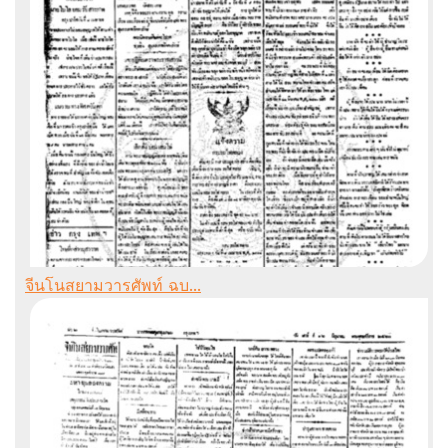
จีนโนสยามวารศัพท์ ฉบ...